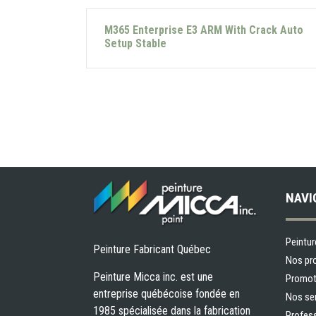
M365 Enterprise E3 ARM With Crack Auto
Setup Stable
NAVI
Peintur
Peinture Fabricant Québec
Nos pr
Peinture Micca inc. est une
Promot
entreprise québécoise fondée en
Nos se
1985 spécialisée dans la fabrication
Profes