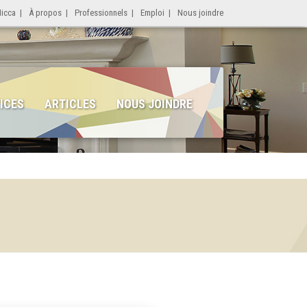
Micca
|
À propos
|
Professionnels
|
Emploi
|
Nous joindre
ICES
ARTICLES
NOUS JOINDRE