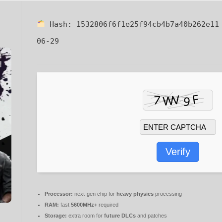
Hash:
1532806f6f1e25f94cb4b7a40b262e11
06-29
Verify
Processor:
next-gen chip for
heavy physics
processing
RAM:
fast
5600MHz+
required
Storage:
extra room for
future DLCs
and patches