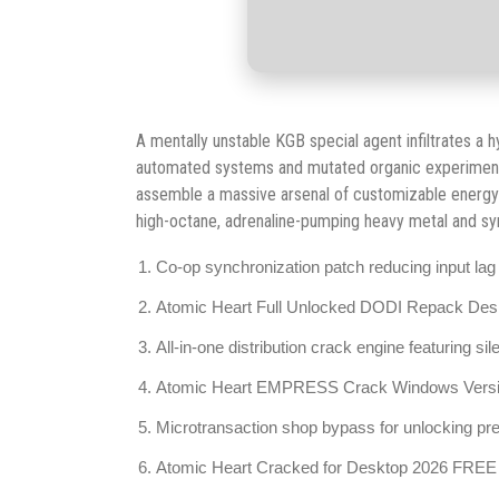
A mentally unstable KGB special agent infiltrates a h
automated systems and mutated organic experiments 
assemble a massive arsenal of customizable energy fi
high-octane, adrenaline-pumping heavy metal and sy
Co-op synchronization patch reducing input lag 
Atomic Heart Full Unlocked DODI Repack Des
All-in-one distribution crack engine featuring s
Atomic Heart EMPRESS Crack Windows Vers
Microtransaction shop bypass for unlocking pr
Atomic Heart Cracked for Desktop 2026 FREE