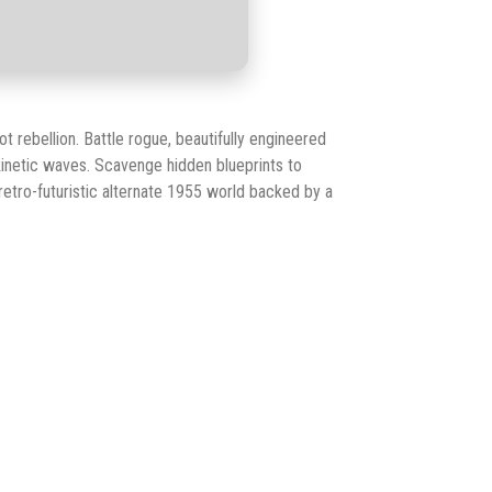
t rebellion. Battle rogue, beautifully engineered
inetic waves. Scavenge hidden blueprints to
retro-futuristic alternate 1955 world backed by a