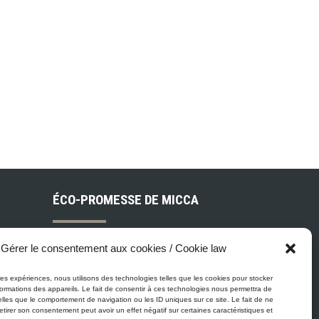
ÉCO-PROMESSE DE MICCA
Peinture Micca se conforme, voire
Gérer le consentement aux cookies / Cookie law
surpasse les normes gouvernementales
relatives à la protection de
eures expériences, nous utilisons des technologies telles que les cookies pour stocker
ois
ormations des appareils. Le fait de consentir à ces technologies nous permettra de
l'environnement. En plus de notre
elles que le comportement de navigation ou les ID uniques sur ce site. Le fait de ne
gamme de peinture Zéro-COV, tous nos
etirer son consentement peut avoir un effet négatif sur certaines caractéristiques et
 et