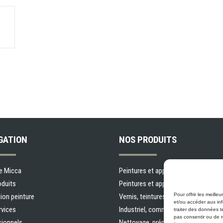
GATION
NOS PRODUITS
e Micca
Peintures et apprêts d’intérieur
oduits
Peintures et apprêts d’extérieur
Pour offrir les meill
ion peinture
Vernis, teintures et scellants pour b
et/ou accéder aux inf
rvices
Industriel, commercial et municipal
traiter des données t
pas consentir ou de r
sionnels
Nettoyage, préparation des surfaces