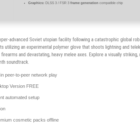
Graphics:
DLSS 3 / FSR 3
frame generation
compatible chip
yper-advanced Soviet utopian facility following a catastrophic global robo
utilizing an experimental polymer glove that shoots lightning and telek
rearms and devastating, heavy melee axes. Explore a visually striking, 
nth soundtrack.
in peer-to-peer network play
ktop Version FREE
ilent automated setup
ion
emium cosmetic packs offline