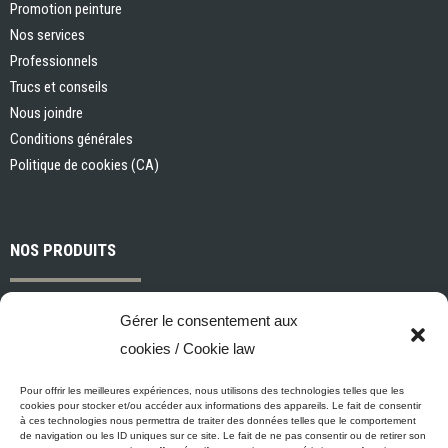
Promotion peinture
Nos services
Professionnels
Trucs et conseils
Nous joindre
Conditions générales
Politique de cookies (CA)
NOS PRODUITS
Peintures et apprêts d’intérieur
Gérer le consentement aux
Peintures et apprêts d’extérieur
cookies / Cookie law
Vernis, teintures et scellants pour bois
Industriel, commercial et municipal
Pour offrir les meilleures expériences, nous utilisons des technologies telles que les
cookies pour stocker et/ou accéder aux informations des appareils. Le fait de consentir
Nettoyage, préparation des surfaces et divers
à ces technologies nous permettra de traiter des données telles que le comportement
de navigation ou les ID uniques sur ce site. Le fait de ne pas consentir ou de retirer son
Outils et accessoires de peinture