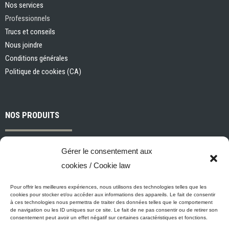
Nos services
Professionnels
Trucs et conseils
Nous joindre
Conditions générales
Politique de cookies (CA)
NOS PRODUITS
Peintures et apprêts d’intérieur
Gérer le consentement aux
Peintures et apprêts d’extérieur
cookies / Cookie law
Vernis, teintures et scellants pour bois
Industriel, commercial et municipal
Pour offrir les meilleures expériences, nous utilisons des technologies telles que les
cookies pour stocker et/ou accéder aux informations des appareils. Le fait de consentir
Nettoyage, préparation des surfaces et divers
à ces technologies nous permettra de traiter des données telles que le comportement
de navigation ou les ID uniques sur ce site. Le fait de ne pas consentir ou de retirer son
Outils et accessoires de peinture
consentement peut avoir un effet négatif sur certaines caractéristiques et fonctions.