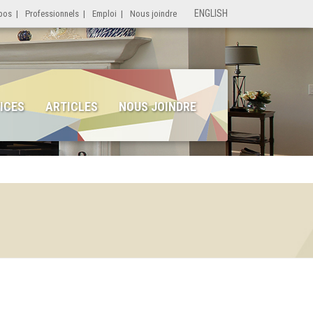
ENGLISH
pos
|
Professionnels
|
Emploi
|
Nous joindre
ICES
ARTICLES
NOUS JOINDRE