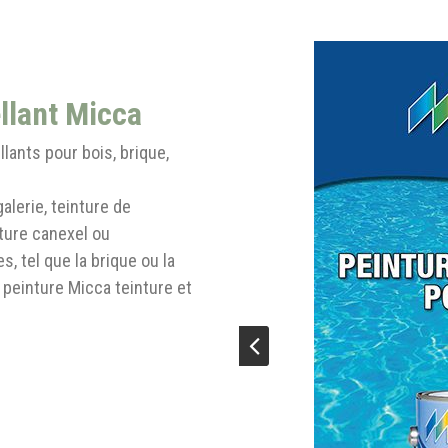
llant Micca
lants pour bois, brique,
galerie, teinture de
nture canexel ou
, tel que la brique ou la
a peinture Micca teinture et