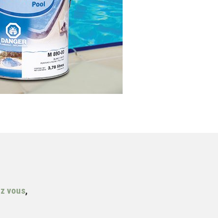
ez vous
,