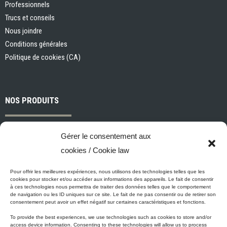
Professionnels
Trucs et conseils
Nous joindre
Conditions générales
Politique de cookies (CA)
NOS PRODUITS
Peintures et apprêts d’intérieur
Gérer le consentement aux
Peintures et apprêts d’extérieur
cookies / Cookie law
Vernis, teintures et scellants pour bois
Industriel, commercial et municipal
Pour offrir les meilleures expériences, nous utilisons des technologies telles que les
cookies pour stocker et/ou accéder aux informations des appareils. Le fait de consentir
Nettoyage, préparation des surfaces et divers
à ces technologies nous permettra de traiter des données telles que le comportement
de navigation ou les ID uniques sur ce site. Le fait de ne pas consentir ou de retirer son
Outils et accessoires de peinture
consentement peut avoir un effet négatif sur certaines caractéristiques et fonctions.
To provide the best experiences, we use technologies such as cookies to store and/or
access device information. Consenting to these technologies will allow us to process