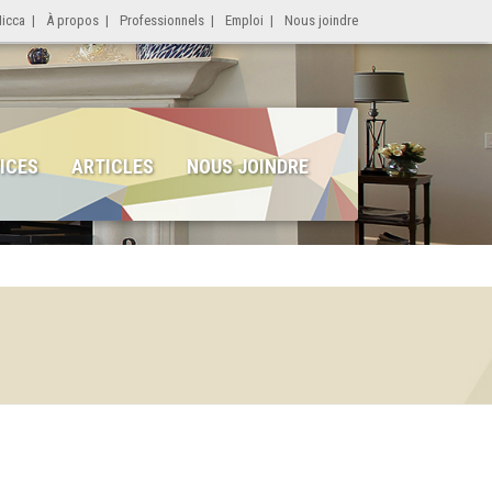
Micca
|
À propos
|
Professionnels
|
Emploi
|
Nous joindre
ICES
ARTICLES
NOUS JOINDRE