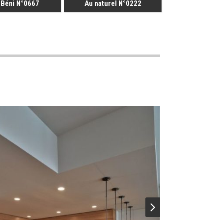
 Béni N°0667
Au naturel N°0222