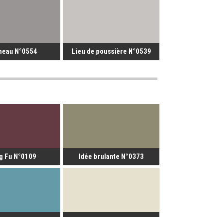
neau N°0554
Lieu de poussière N°0539
g Fu N°0109
Idée brulante N°0373