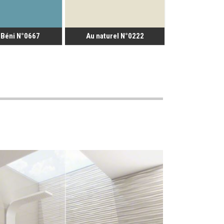
 Béni N°0667
Au naturel N°0222