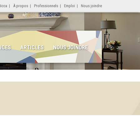
Micca
|
À propos
|
Professionnels
|
Emploi
|
Nous joindre
ICES
ARTICLES
NOUS JOINDRE