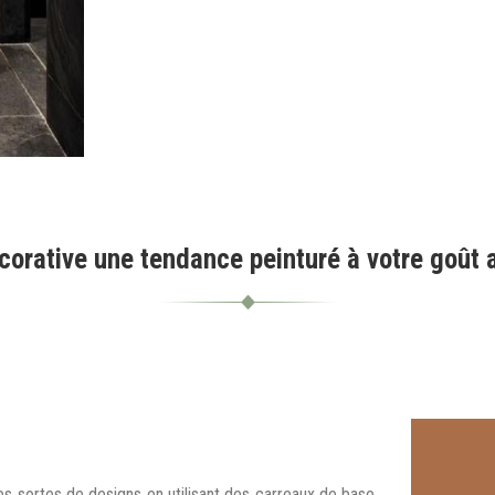
corative une tendance peinturé à votre goût 
s sortes de designs en utilisant des carreaux de base,