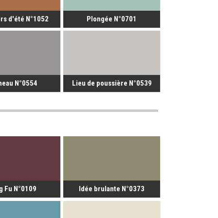
rs d'été N°1052
Plongée N°0701
neau N°0554
Lieu de poussière N°0539
g Fu N°0109
Idée brulante N°0373