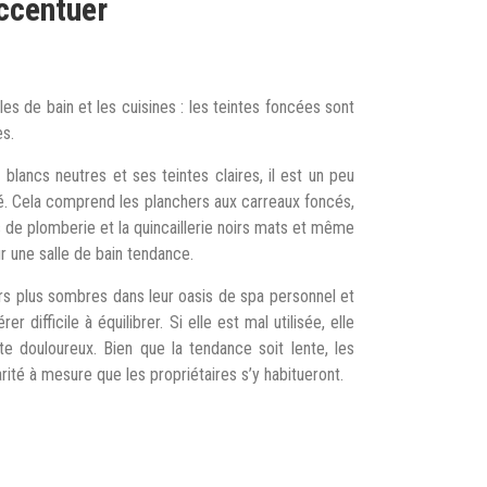
accentuer
les de bain et les cuisines : les teintes foncées sont
es.
lancs neutres et ses teintes claires, il est un peu
té. Cela comprend les planchers aux carreaux foncés,
s de plomberie et la quincaillerie noirs mats et même
r une salle de bain tendance.
urs plus sombres dans leur oasis de spa personnel et
 difficile à équilibrer. Si elle est mal utilisée, elle
e douloureux. Bien que la tendance soit lente, les
ité à mesure que les propriétaires s’y habitueront.