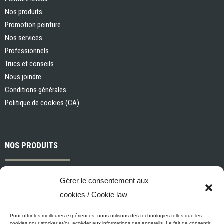
Nos produits
Promotion peinture
Nos services
Professionnels
Trucs et conseils
Nous joindre
Conditions générales
Politique de cookies (CA)
NOS PRODUITS
Peintures et apprêts d’intérieur
Gérer le consentement aux
Peintures et apprêts d’extérieur
cookies / Cookie law
Vernis, teintures et scellants pour bois
Industriel, commercial et municipal
Pour offrir les meilleures expériences, nous utilisons des technologies telles que les
cookies pour stocker et/ou accéder aux informations des appareils. Le fait de consentir