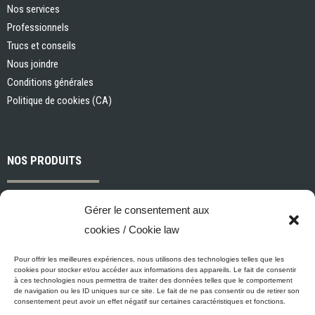
Nos services
Professionnels
Trucs et conseils
Nous joindre
Conditions générales
Politique de cookies (CA)
NOS PRODUITS
Peintures et apprêts d’intérieur
Gérer le consentement aux
Peintures et apprêts d’extérieur
cookies / Cookie law
Vernis, teintures et scellants pour bois
Industriel, commercial et municipal
Pour offrir les meilleures expériences, nous utilisons des technologies telles que les
cookies pour stocker et/ou accéder aux informations des appareils. Le fait de consentir
Nettoyage, préparation des surfaces et divers
à ces technologies nous permettra de traiter des données telles que le comportement
de navigation ou les ID uniques sur ce site. Le fait de ne pas consentir ou de retirer son
Outils et accessoires de peinture
consentement peut avoir un effet négatif sur certaines caractéristiques et fonctions.