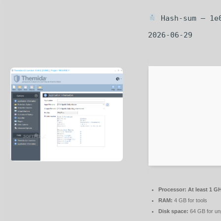
Hash-sum — 1e
2026-06-29
Processor:
At least 1 GH
RAM:
4 GB for tools
Disk space:
64 GB for u