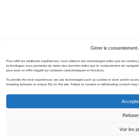
Gérer le consentement 
Pour offrir les meilleures expériences, nous utilisons des technologies telles que les cookies
technologies nous permettra de traiter des données telles que le comportement de navigation
peut avoir un effet négatif sur certaines caractéristiques et fonctions.
To provide the best experiences, we use technologies such as cookies to store and/or access
browsing behavior or unique IDs on this site. Failure to consent or withdrawing consent may 
Accepter
Refuser
Voir les 