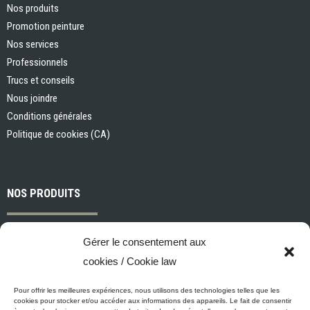
Nos produits
Promotion peinture
Nos services
Professionnels
Trucs et conseils
Nous joindre
Conditions générales
Politique de cookies (CA)
NOS PRODUITS
Peintures et apprêts d’intérieur
Gérer le consentement aux
Peintures et apprêts d’extérieur
cookies / Cookie law
Vernis, teintures et scellants pour bois
Industriel, commercial et municipal
Pour offrir les meilleures expériences, nous utilisons des technologies telles que les
cookies pour stocker et/ou accéder aux informations des appareils. Le fait de consentir
Nettoyage, préparation des surfaces et divers