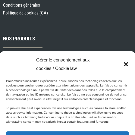
Conditions générales
Politique de cookies (CA)
NOS PRODUITS
Peintures et apprêts d’intérieur
Gérer le consentement aux
Peintures et apprêts d’extérieur
cookies / Cookie law
Vernis, teintures et scellants pour bois
Industriel, commercial et municipal
Pour offrir les meilleures expériences, nous utilisons des technologies telles que les
cookies pour stocker et/ou accéder aux informations des appareils. Le fait de consentir
Nettoyage, préparation des surfaces et divers
à ces technologies nous permettra de traiter des données telles que le comportement
de navigation ou les ID uniques sur ce site. Le fait de ne pas consentir ou de retirer son
Outils et accessoires de peinture
consentement peut avoir un effet négatif sur certaines caractéristiques et fonctions.
To provide the best experiences, we use technologies such as cookies to store and/or
access device information. Consenting to these technologies will allow us to process
data such as browsing behavior or unique IDs on this site. Failure to consent or
ÉCO-PROMESSE DE MICCA
withdrawing consent may negatively impact certain features and functions.