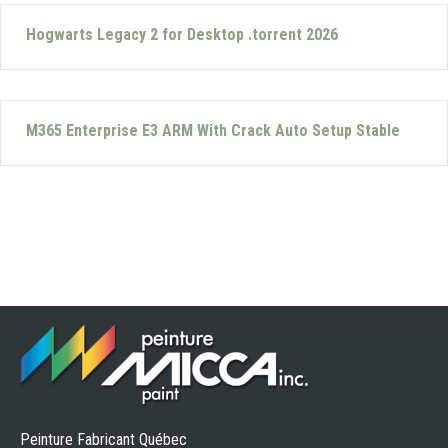
Hogwarts Legacy 2 for Desktop .torrent 2026
M365 Enterprise E3 ARM With Crack Auto Setup Stable
Peinture Fabricant Québec