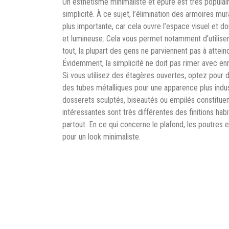
Un esthétisme minimaliste et épuré est très populair
simplicité. À ce sujet, l’élimination des armoires m
plus importante, car cela ouvre l’espace visuel et 
et lumineuse. Cela vous permet notamment d’utilise
tout, la plupart des gens ne parviennent pas à attei
Évidemment, la simplicité ne doit pas rimer avec enn
Si vous utilisez des étagères ouvertes, optez pour d
des tubes métalliques pour une apparence plus indust
dosserets sculptés, biseautés ou empilés constituen
intéressantes sont très différentes des finitions habi
partout. En ce qui concerne le plafond, les poutres 
pour un look minimaliste.