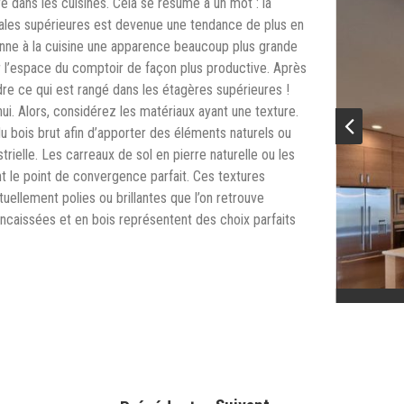
e dans les cuisines. Cela se résume à un mot : la
urales supérieures est devenue une tendance de plus en
donne à la cuisine une apparence beaucoup plus grande
r l’espace du comptoir de façon plus productive. Après
ndre ce qui est rangé dans les étagères supérieures !
ui. Alors, considérez les matériaux ayant une texture.
u bois brut afin d’apporter des éléments naturels ou
rielle. Les carreaux de sol en pierre naturelle ou les
t le point de convergence parfait. Ces textures
tuellement polies ou brillantes que l’on retrouve
encaissées et en bois représentent des choix parfaits