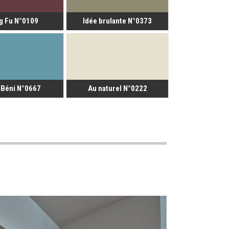
g Fu N°0109
Idée brulante N°0373
 Béni N°0667
Au naturel N°0222