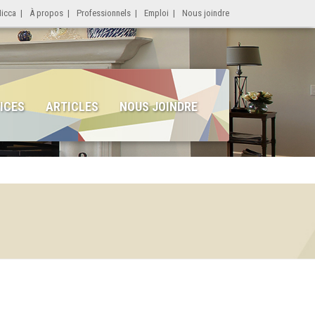
Micca
|
À propos
|
Professionnels
|
Emploi
|
Nous joindre
ICES
ARTICLES
NOUS JOINDRE