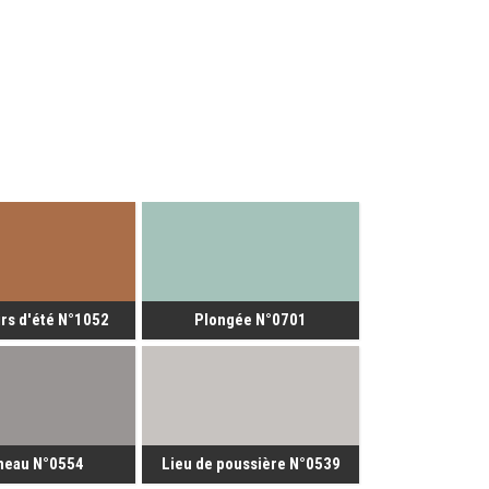
rs d'été N°1052
Plongée N°0701
neau N°0554
Lieu de poussière N°0539