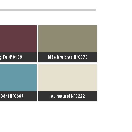
g Fu N°0109
Idée brulante N°0373
 Béni N°0667
Au naturel N°0222