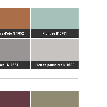
rs d'été N°1052
Plongée N°0701
neau N°0554
Lieu de poussière N°0539