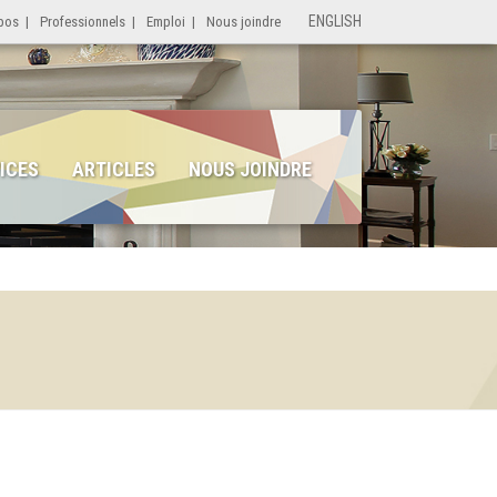
ENGLISH
pos
|
Professionnels
|
Emploi
|
Nous joindre
ICES
ARTICLES
NOUS JOINDRE