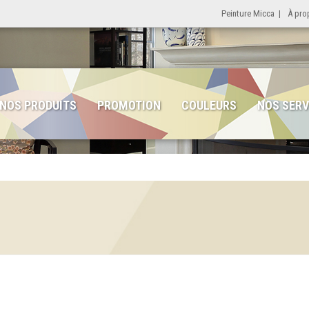
Peinture Micca
|
À pro
NOS PRODUITS
PROMOTION
COULEURS
NOS SERV