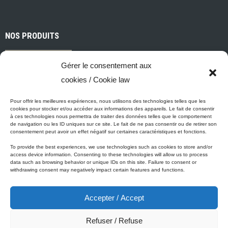
NOS PRODUITS
Gérer le consentement aux
Peintures et apprêts d’intérieur
cookies / Cookie law
Peintures et apprêts d’extérieur
Vernis, teintures et scellants pour bois
Pour offrir les meilleures expériences, nous utilisons des technologies telles que les
Industriel, commercial et municipal
cookies pour stocker et/ou accéder aux informations des appareils. Le fait de consentir
à ces technologies nous permettra de traiter des données telles que le comportement
Nettoyage, préparation des surfaces et divers
de navigation ou les ID uniques sur ce site. Le fait de ne pas consentir ou de retirer son
Outils et accessoires de peinture
consentement peut avoir un effet négatif sur certaines caractéristiques et fonctions.
To provide the best experiences, we use technologies such as cookies to store and/or
access device information. Consenting to these technologies will allow us to process
data such as browsing behavior or unique IDs on this site. Failure to consent or
withdrawing consent may negatively impact certain features and functions.
ÉCO-PROMESSE DE MICCA
Accepter / Accept
Peinture Micca se conforme, voire surpasse les normes
gouvernementales relatives à la protection de l'environnement. En
Refuser / Refuse