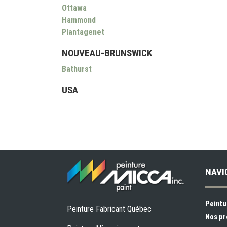
Ottawa
Hammond
Plantagenet
NOUVEAU-BRUNSWICK
Bathurst
USA
NAVI
Peintu
Peinture Fabricant Québec
Nos pr