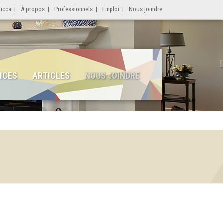
Micca
|
À propos
|
Professionnels
|
Emploi
|
Nous joindre
ICES
ARTICLES
NOUS JOINDRE