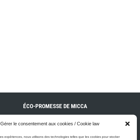
ÉCO-PROMESSE DE MICCA
Gérer le consentement aux cookies / Cookie law
Peinture Micca se conforme, voire
surpasse les normes gouvernementales
eures expériences, nous utilisons des technologies telles que les cookies pour stocker