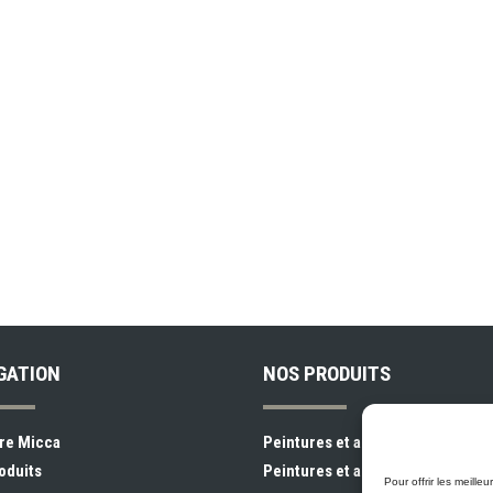
GATION
NOS PRODUITS
re Micca
Peintures et apprêts d’intérieur
oduits
Peintures et apprêts d’extérieur
Pour offrir les meill