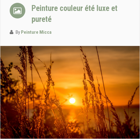
Peinture couleur été luxe et
pureté
By
Peinture Micca