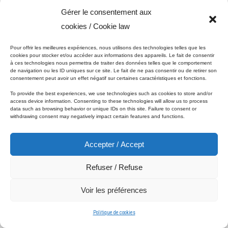
Ici, jetons un coup d’oeil comment les prévisions tendance du
Gérer le consentement aux
violet de l’automne/hiver 2020-2021 émergent en design.
cookies / Cookie law
Pour offrir les meilleures expériences, nous utilisons des technologies telles que les
Voir nos promotions Peinture Micca
cookies pour stocker et/ou accéder aux informations des appareils. Le fait de consentir
à ces technologies nous permettra de traiter des données telles que le comportement
de navigation ou les ID uniques sur ce site. Le fait de ne pas consentir ou de retirer son
consentement peut avoir un effet négatif sur certaines caractéristiques et fonctions.
To provide the best experiences, we use technologies such as cookies to store and/or
access device information. Consenting to these technologies will allow us to process
data such as browsing behavior or unique IDs on this site. Failure to consent or
withdrawing consent may negatively impact certain features and functions.
Accepter / Accept
Refuser / Refuse
Voir les préférences
Politique de cookies