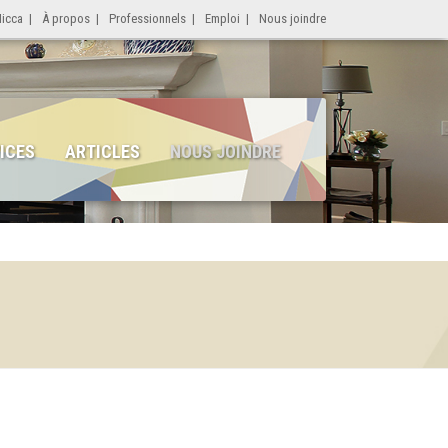
Micca
|
À propos
|
Professionnels
|
Emploi
|
Nous joindre
ICES
ARTICLES
NOUS JOINDRE