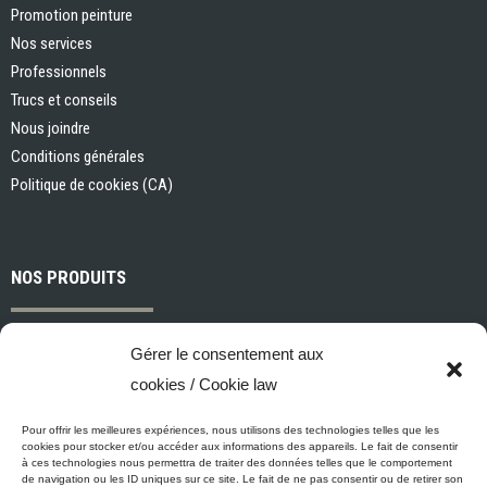
Promotion peinture
Nos services
Professionnels
Trucs et conseils
Nous joindre
Conditions générales
Politique de cookies (CA)
NOS PRODUITS
Peintures et apprêts d’intérieur
Gérer le consentement aux
Peintures et apprêts d’extérieur
cookies / Cookie law
Vernis, teintures et scellants pour bois
Industriel, commercial et municipal
Pour offrir les meilleures expériences, nous utilisons des technologies telles que les
cookies pour stocker et/ou accéder aux informations des appareils. Le fait de consentir
Nettoyage, préparation des surfaces et divers
à ces technologies nous permettra de traiter des données telles que le comportement
de navigation ou les ID uniques sur ce site. Le fait de ne pas consentir ou de retirer son
Outils et accessoires de peinture