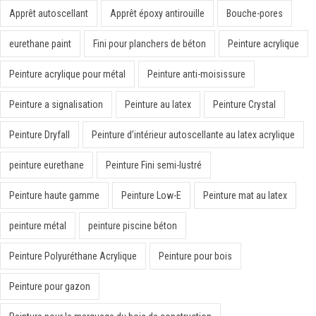
Apprêt autoscellant
Apprêt époxy antirouille
Bouche-pores
eurethane paint
Fini pour planchers de béton
Peinture acrylique
Peinture acrylique pour métal
Peinture anti-moisissure
Peinture a signalisation
Peinture au latex
Peinture Crystal
Peinture Dryfall
Peinture d’intérieur autoscellante au latex acrylique
peinture eurethane
Peinture Fini semi-lustré
Peinture haute gamme
Peinture Low-E
Peinture mat au latex
peinture métal
peinture piscine béton
Peinture Polyuréthane Acrylique
Peinture pour bois
Peinture pour gazon