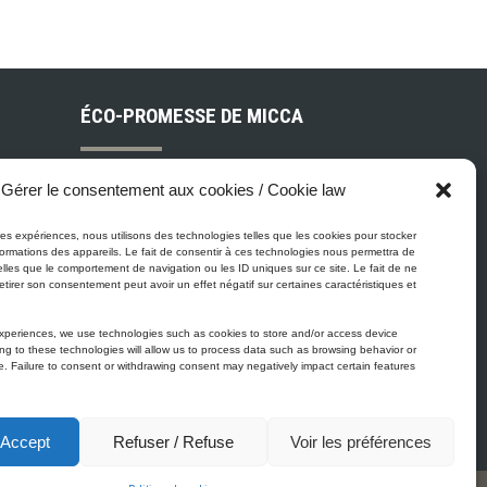
ÉCO-PROMESSE DE MICCA
Peinture Micca se conforme, voire
Gérer le consentement aux cookies / Cookie law
surpasse les normes gouvernementales
relatives à la protection de
eures expériences, nous utilisons des technologies telles que les cookies pour stocker
ois
ormations des appareils. Le fait de consentir à ces technologies nous permettra de
l'environnement. En plus de notre
elles que le comportement de navigation ou les ID uniques sur ce site. Le fait de ne
gamme de peinture Zéro-COV, tous nos
etirer son consentement peut avoir un effet négatif sur certaines caractéristiques et
 et
produits à base de latex et d’acrylique
experiences, we use technologies such as cookies to store and/or access device
sont à faible teneur en COV.
ng to these technologies will allow us to process data such as browsing behavior or
te. Failure to consent or withdrawing consent may negatively impact certain features
 Accept
Refuser / Refuse
Voir les préférences