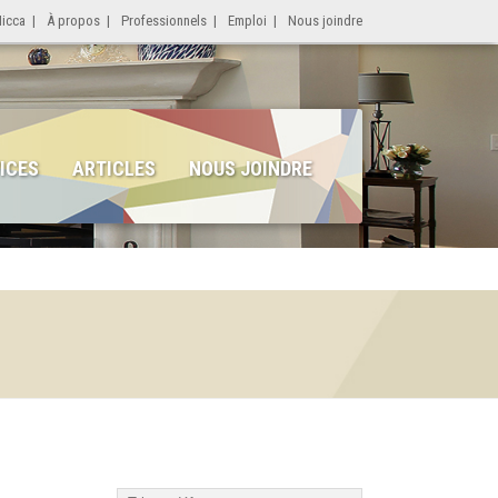
Micca
|
À propos
|
Professionnels
|
Emploi
|
Nous joindre
ICES
ARTICLES
NOUS JOINDRE