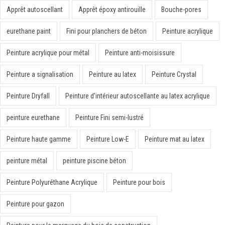
Apprêt autoscellant
Apprêt époxy antirouille
Bouche-pores
eurethane paint
Fini pour planchers de béton
Peinture acrylique
Peinture acrylique pour métal
Peinture anti-moisissure
Peinture a signalisation
Peinture au latex
Peinture Crystal
Peinture Dryfall
Peinture d’intérieur autoscellante au latex acrylique
peinture eurethane
Peinture Fini semi-lustré
Peinture haute gamme
Peinture Low-E
Peinture mat au latex
peinture métal
peinture piscine béton
Peinture Polyuréthane Acrylique
Peinture pour bois
Peinture pour gazon