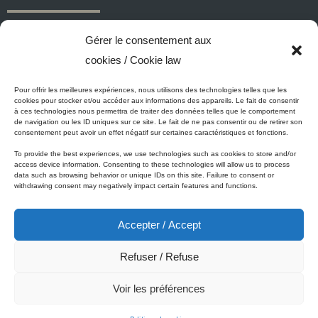
Peintures et apprêts d’intérieur
Gérer le consentement aux
Peintures et apprêts d’extérieur
cookies / Cookie law
Vernis, teintures et scellants pour bois
Industriel, commercial et municipal
Pour offrir les meilleures expériences, nous utilisons des technologies telles que les
cookies pour stocker et/ou accéder aux informations des appareils. Le fait de consentir
Nettoyage, préparation des surfaces et divers
à ces technologies nous permettra de traiter des données telles que le comportement
de navigation ou les ID uniques sur ce site. Le fait de ne pas consentir ou de retirer son
Outils et accessoires de peinture
consentement peut avoir un effet négatif sur certaines caractéristiques et fonctions.
To provide the best experiences, we use technologies such as cookies to store and/or
access device information. Consenting to these technologies will allow us to process
data such as browsing behavior or unique IDs on this site. Failure to consent or
ÉCO-PROMESSE DE MICCA
withdrawing consent may negatively impact certain features and functions.
Accepter / Accept
Peinture Micca se conforme, voire surpasse les normes
gouvernementales relatives à la protection de l'environnement. En
Refuser / Refuse
plus de notre gamme de peinture Zéro-COV, tous nos produits à base
de latex et d’acrylique sont à faible teneur en COV.
Voir les préférences
© 2001-2025 Peinture Micca Inc. Tous droits réservés