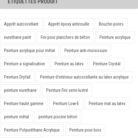
ÉTIQUETTES PRODUIT
Apprêt autoscellant
Apprêt époxy antirouille
Bouche-pores
eurethane paint
Fini pour planchers de béton
Peinture acrylique
Peinture acrylique pour métal
Peinture anti-moisissure
Peinture a signalisation
Peinture au latex
Peinture Crystal
Peinture Dryfall
Peinture d’intérieur autoscellante au latex acrylique
peinture eurethane
Peinture Fini semi-lustré
Peinture haute gamme
Peinture Low-E
Peinture mat au latex
peinture métal
peinture piscine béton
Peinture Polyuréthane Acrylique
Peinture pour bois