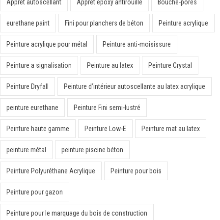
Apprêt autoscellant
Apprêt époxy antirouille
Bouche-pores
eurethane paint
Fini pour planchers de béton
Peinture acrylique
Peinture acrylique pour métal
Peinture anti-moisissure
Peinture a signalisation
Peinture au latex
Peinture Crystal
Peinture Dryfall
Peinture d’intérieur autoscellante au latex acrylique
peinture eurethane
Peinture Fini semi-lustré
Peinture haute gamme
Peinture Low-E
Peinture mat au latex
peinture métal
peinture piscine béton
Peinture Polyuréthane Acrylique
Peinture pour bois
Peinture pour gazon
Peinture pour le marquage du bois de construction