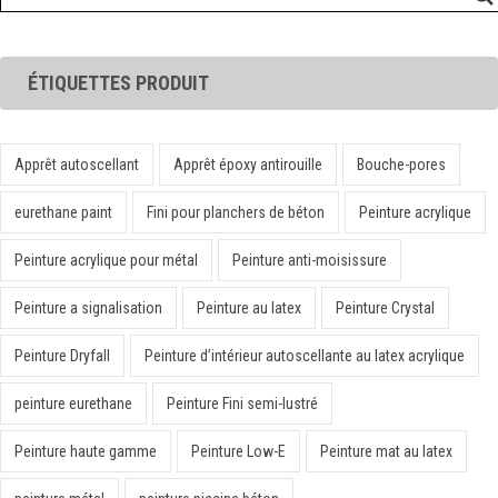
ÉTIQUETTES PRODUIT
Apprêt autoscellant
Apprêt époxy antirouille
Bouche-pores
eurethane paint
Fini pour planchers de béton
Peinture acrylique
Peinture acrylique pour métal
Peinture anti-moisissure
Peinture a signalisation
Peinture au latex
Peinture Crystal
Peinture Dryfall
Peinture d’intérieur autoscellante au latex acrylique
peinture eurethane
Peinture Fini semi-lustré
Peinture haute gamme
Peinture Low-E
Peinture mat au latex