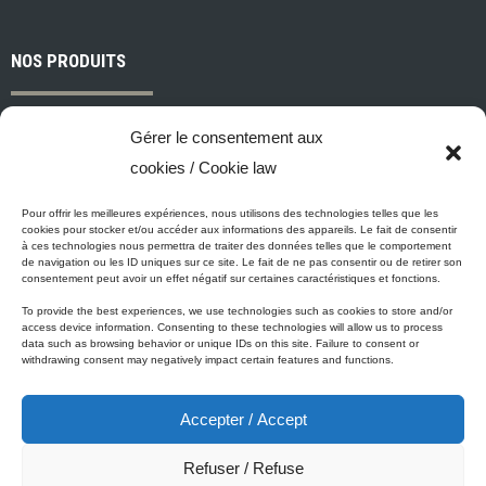
NOS PRODUITS
Peintures et apprêts d’intérieur
Gérer le consentement aux
Peintures et apprêts d’extérieur
cookies / Cookie law
Vernis, teintures et scellants pour bois
Industriel, commercial et municipal
Pour offrir les meilleures expériences, nous utilisons des technologies telles que les
cookies pour stocker et/ou accéder aux informations des appareils. Le fait de consentir
Nettoyage, préparation des surfaces et divers
à ces technologies nous permettra de traiter des données telles que le comportement
de navigation ou les ID uniques sur ce site. Le fait de ne pas consentir ou de retirer son
Outils et accessoires de peinture
consentement peut avoir un effet négatif sur certaines caractéristiques et fonctions.
To provide the best experiences, we use technologies such as cookies to store and/or
access device information. Consenting to these technologies will allow us to process
data such as browsing behavior or unique IDs on this site. Failure to consent or
ÉCO-PROMESSE DE MICCA
withdrawing consent may negatively impact certain features and functions.
Accepter / Accept
Peinture Micca se conforme, voire surpasse les normes
gouvernementales relatives à la protection de l'environnement. En
Refuser / Refuse
plus de notre gamme de peinture Zéro-COV, tous nos produits à base