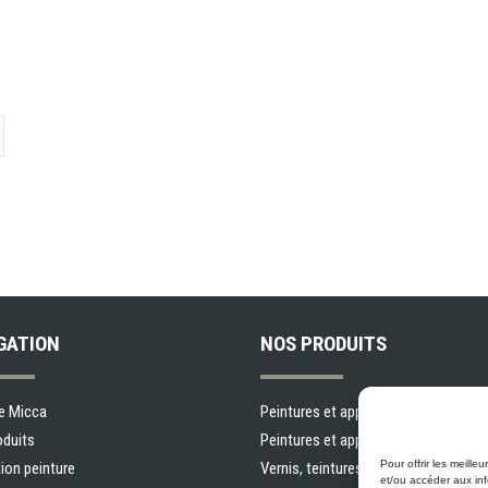
GATION
NOS PRODUITS
e Micca
Peintures et apprêts d’intérieur
oduits
Peintures et apprêts d’extérieur
Pour offrir les meill
ion peinture
Vernis, teintures et scellants pour b
et/ou accéder aux inf