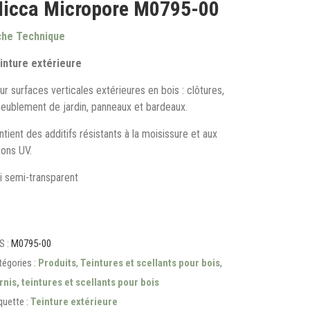
icca Micropore M0795-00
che Technique
inture extérieure
ur surfaces verticales extérieures en bois : clôtures,
eublement de jardin, panneaux et bardeaux.
tient des additifs résistants à la moisissure et aux
yons UV.
ni semi-transparent
S :
M0795-00
égories :
Produits
,
Teintures et scellants pour bois
,
rnis, teintures et scellants pour bois
quette :
Teinture extérieure