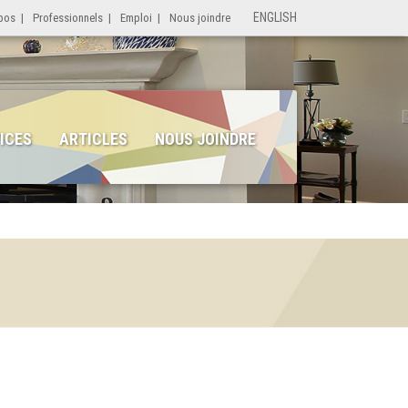
ENGLISH
pos
|
Professionnels
|
Emploi
|
Nous joindre
ICES
ARTICLES
NOUS JOINDRE