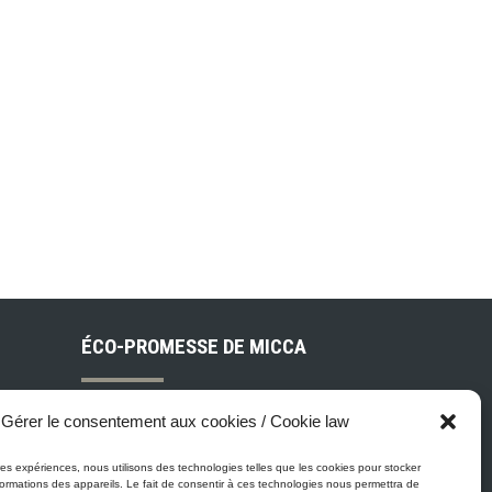
ÉCO-PROMESSE DE MICCA
Peinture Micca se conforme, voire
Gérer le consentement aux cookies / Cookie law
surpasse les normes gouvernementales
relatives à la protection de
eures expériences, nous utilisons des technologies telles que les cookies pour stocker
ois
ormations des appareils. Le fait de consentir à ces technologies nous permettra de