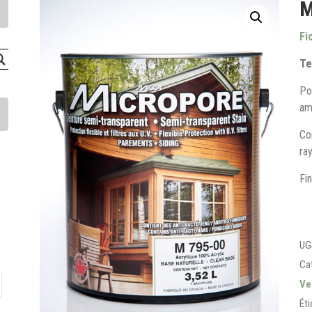
M
Fi
Te
Po
am
Con
ra
Fi
UG
Cat
Ve
Éti