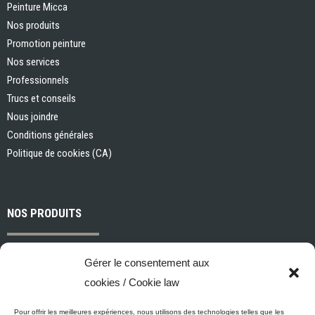
Peinture Micca
Nos produits
Promotion peinture
Nos services
Professionnels
Trucs et conseils
Nous joindre
Conditions générales
Politique de cookies (CA)
NOS PRODUITS
Peintures et apprêts d’intérieur
Gérer le consentement aux
Peintures et apprêts d’extérieur
cookies / Cookie law
Vernis, teintures et scellants pour bois
Industriel, commercial et municipal
Pour offrir les meilleures expériences, nous utilisons des technologies telles que les