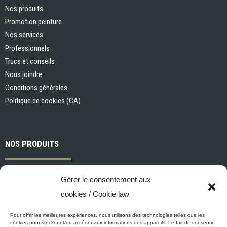
Nos produits
Promotion peinture
Nos services
Professionnels
Trucs et conseils
Nous joindre
Conditions générales
Politique de cookies (CA)
NOS PRODUITS
Peintures et apprêts d’intérieur
Gérer le consentement aux
Peintures et apprêts d’extérieur
cookies / Cookie law
Vernis, teintures et scellants pour bois
Industriel, commercial et municipal
Pour offrir les meilleures expériences, nous utilisons des technologies telles que les
cookies pour stocker et/ou accéder aux informations des appareils. Le fait de consentir