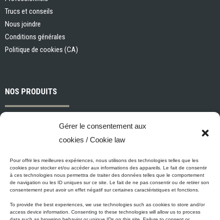
Trucs et conseils
Nous joindre
Conditions générales
Politique de cookies (CA)
NOS PRODUITS
Peintures et apprêts d’intérieur
Gérer le consentement aux
Peintures et apprêts d’extérieur
cookies / Cookie law
Vernis, teintures et scellants pour bois
Industriel, commercial et municipal
Pour offrir les meilleures expériences, nous utilisons des technologies telles que les
cookies pour stocker et/ou accéder aux informations des appareils. Le fait de consentir
Nettoyage, préparation des surfaces et divers
à ces technologies nous permettra de traiter des données telles que le comportement
de navigation ou les ID uniques sur ce site. Le fait de ne pas consentir ou de retirer son
Outils et accessoires de peinture
consentement peut avoir un effet négatif sur certaines caractéristiques et fonctions.
To provide the best experiences, we use technologies such as cookies to store and/or
access device information. Consenting to these technologies will allow us to process
data such as browsing behavior or unique IDs on this site. Failure to consent or