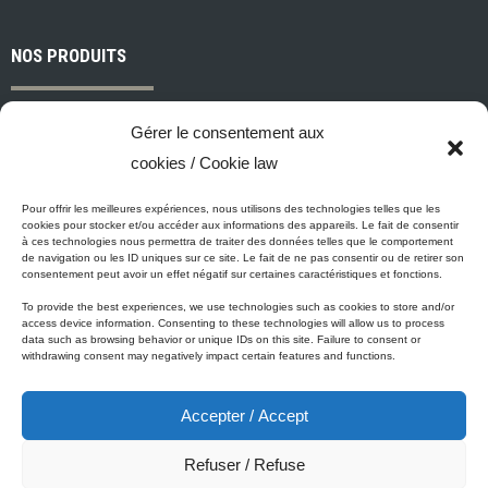
NOS PRODUITS
Peintures et apprêts d’intérieur
Gérer le consentement aux
Peintures et apprêts d’extérieur
cookies / Cookie law
Vernis, teintures et scellants pour bois
Industriel, commercial et municipal
Pour offrir les meilleures expériences, nous utilisons des technologies telles que les
cookies pour stocker et/ou accéder aux informations des appareils. Le fait de consentir
Nettoyage, préparation des surfaces et divers
à ces technologies nous permettra de traiter des données telles que le comportement
de navigation ou les ID uniques sur ce site. Le fait de ne pas consentir ou de retirer son
Outils et accessoires de peinture
consentement peut avoir un effet négatif sur certaines caractéristiques et fonctions.
To provide the best experiences, we use technologies such as cookies to store and/or
access device information. Consenting to these technologies will allow us to process
data such as browsing behavior or unique IDs on this site. Failure to consent or
ÉCO-PROMESSE DE MICCA
withdrawing consent may negatively impact certain features and functions.
Accepter / Accept
Peinture Micca se conforme, voire surpasse les normes
gouvernementales relatives à la protection de l'environnement. En
Refuser / Refuse
plus de notre gamme de peinture Zéro-COV, tous nos produits à base