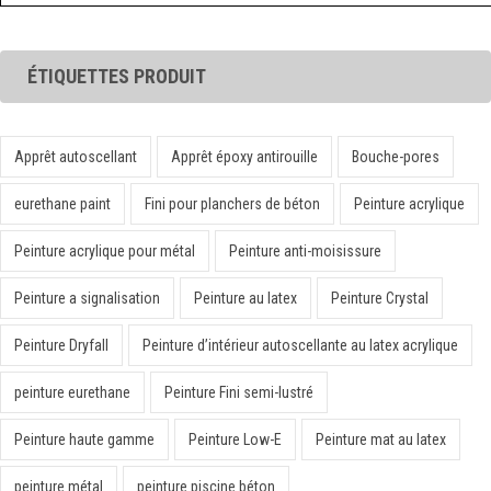
ÉTIQUETTES PRODUIT
Apprêt autoscellant
Apprêt époxy antirouille
Bouche-pores
eurethane paint
Fini pour planchers de béton
Peinture acrylique
Peinture acrylique pour métal
Peinture anti-moisissure
Peinture a signalisation
Peinture au latex
Peinture Crystal
Peinture Dryfall
Peinture d’intérieur autoscellante au latex acrylique
peinture eurethane
Peinture Fini semi-lustré
Peinture haute gamme
Peinture Low-E
Peinture mat au latex
peinture métal
peinture piscine béton