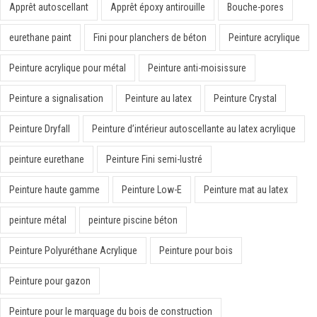
Apprêt autoscellant
Apprêt époxy antirouille
Bouche-pores
eurethane paint
Fini pour planchers de béton
Peinture acrylique
Peinture acrylique pour métal
Peinture anti-moisissure
Peinture a signalisation
Peinture au latex
Peinture Crystal
Peinture Dryfall
Peinture d’intérieur autoscellante au latex acrylique
peinture eurethane
Peinture Fini semi-lustré
Peinture haute gamme
Peinture Low-E
Peinture mat au latex
peinture métal
peinture piscine béton
Peinture Polyuréthane Acrylique
Peinture pour bois
Peinture pour gazon
Peinture pour le marquage du bois de construction