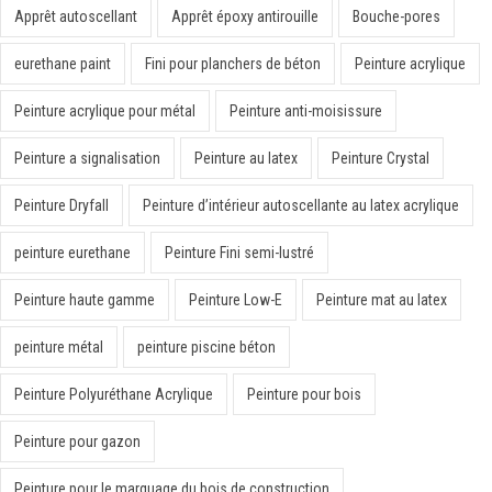
Apprêt autoscellant
Apprêt époxy antirouille
Bouche-pores
eurethane paint
Fini pour planchers de béton
Peinture acrylique
Peinture acrylique pour métal
Peinture anti-moisissure
Peinture a signalisation
Peinture au latex
Peinture Crystal
Peinture Dryfall
Peinture d’intérieur autoscellante au latex acrylique
peinture eurethane
Peinture Fini semi-lustré
Peinture haute gamme
Peinture Low-E
Peinture mat au latex
peinture métal
peinture piscine béton
Peinture Polyuréthane Acrylique
Peinture pour bois
Peinture pour gazon
Peinture pour le marquage du bois de construction