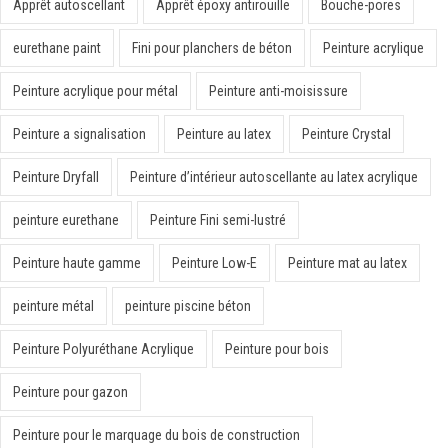
Apprêt autoscellant
Apprêt époxy antirouille
Bouche-pores
eurethane paint
Fini pour planchers de béton
Peinture acrylique
Peinture acrylique pour métal
Peinture anti-moisissure
Peinture a signalisation
Peinture au latex
Peinture Crystal
Peinture Dryfall
Peinture d’intérieur autoscellante au latex acrylique
peinture eurethane
Peinture Fini semi-lustré
Peinture haute gamme
Peinture Low-E
Peinture mat au latex
peinture métal
peinture piscine béton
Peinture Polyuréthane Acrylique
Peinture pour bois
Peinture pour gazon
Peinture pour le marquage du bois de construction