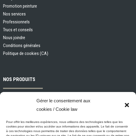
Promotion peinture
Nos services
Professionnels
Trucs et conseils
Nous joindre
Conditions générales
Politique de cookies (CA)
NOS PRODUITS
Peintures et apprêts d’intérieur
Gérer le consentement aux
Peintures et apprêts d’extérieur
cookies / Cookie law
Vernis, teintures et scellants pour bois
Industriel, commercial et municipal
Pour offrir les meilleures expériences, nous utilisons des technologies telles que les
cookies pour stocker et/ou accéder aux informations des appareils. Le fait de consentir
Nettoyage, préparation des surfaces et divers
à ces technologies nous permettra de traiter des données telles que le comportement
de navigation ou les ID uniques sur ce site. Le fait de ne pas consentir ou de retirer son