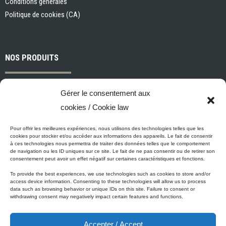
Conditions générales
Politique de cookies (CA)
NOS PRODUITS
Peintures et apprêts d’intérieur
Gérer le consentement aux
Peintures et apprêts d’extérieur
cookies / Cookie law
Vernis, teintures et scellants pour bois
Industriel, commercial et municipal
Pour offrir les meilleures expériences, nous utilisons des technologies telles que les
cookies pour stocker et/ou accéder aux informations des appareils. Le fait de consentir
Nettoyage, préparation des surfaces et divers
à ces technologies nous permettra de traiter des données telles que le comportement
de navigation ou les ID uniques sur ce site. Le fait de ne pas consentir ou de retirer son
Outils et accessoires de peinture
consentement peut avoir un effet négatif sur certaines caractéristiques et fonctions.
To provide the best experiences, we use technologies such as cookies to store and/or
access device information. Consenting to these technologies will allow us to process
data such as browsing behavior or unique IDs on this site. Failure to consent or
ÉCO-PROMESSE DE MICCA
withdrawing consent may negatively impact certain features and functions.
Accepter / Accept