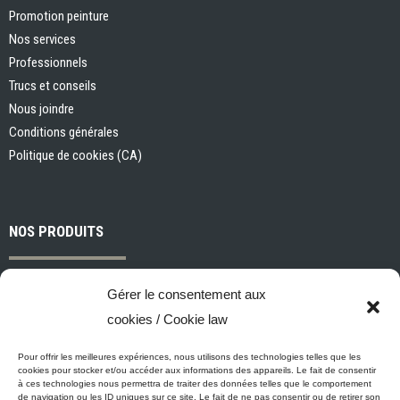
Promotion peinture
Nos services
Professionnels
Trucs et conseils
Nous joindre
Conditions générales
Politique de cookies (CA)
NOS PRODUITS
Peintures et apprêts d’intérieur
Gérer le consentement aux
Peintures et apprêts d’extérieur
cookies / Cookie law
Vernis, teintures et scellants pour bois
Industriel, commercial et municipal
Pour offrir les meilleures expériences, nous utilisons des technologies telles que les
cookies pour stocker et/ou accéder aux informations des appareils. Le fait de consentir
Nettoyage, préparation des surfaces et divers
à ces technologies nous permettra de traiter des données telles que le comportement
de navigation ou les ID uniques sur ce site. Le fait de ne pas consentir ou de retirer son