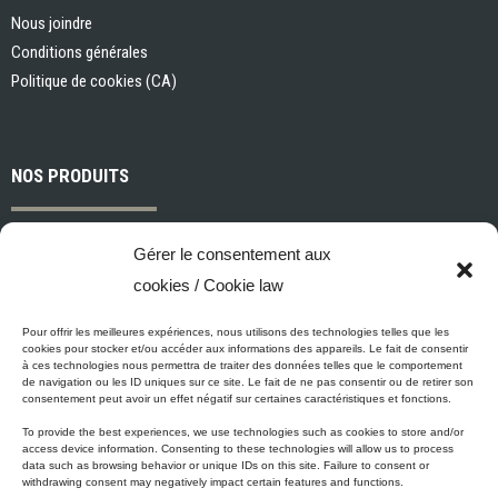
Nous joindre
Conditions générales
Politique de cookies (CA)
NOS PRODUITS
Peintures et apprêts d’intérieur
Gérer le consentement aux
Peintures et apprêts d’extérieur
cookies / Cookie law
Vernis, teintures et scellants pour bois
Industriel, commercial et municipal
Pour offrir les meilleures expériences, nous utilisons des technologies telles que les
cookies pour stocker et/ou accéder aux informations des appareils. Le fait de consentir
Nettoyage, préparation des surfaces et divers
à ces technologies nous permettra de traiter des données telles que le comportement
de navigation ou les ID uniques sur ce site. Le fait de ne pas consentir ou de retirer son
Outils et accessoires de peinture
consentement peut avoir un effet négatif sur certaines caractéristiques et fonctions.
To provide the best experiences, we use technologies such as cookies to store and/or
access device information. Consenting to these technologies will allow us to process
data such as browsing behavior or unique IDs on this site. Failure to consent or
ÉCO-PROMESSE DE MICCA
withdrawing consent may negatively impact certain features and functions.