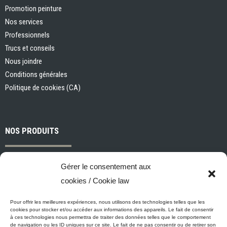
Promotion peinture
Nos services
Professionnels
Trucs et conseils
Nous joindre
Conditions générales
Politique de cookies (CA)
NOS PRODUITS
Peintures et apprêts d’intérieur
Gérer le consentement aux
Peintures et apprêts d’extérieur
cookies / Cookie law
Vernis, teintures et scellants pour bois
Industriel, commercial et municipal
Pour offrir les meilleures expériences, nous utilisons des technologies telles que les
cookies pour stocker et/ou accéder aux informations des appareils. Le fait de consentir
Nettoyage, préparation des surfaces et divers
à ces technologies nous permettra de traiter des données telles que le comportement
de navigation ou les ID uniques sur ce site. Le fait de ne pas consentir ou de retirer son