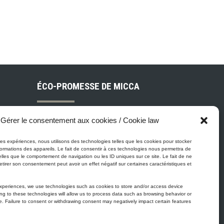
ÉCO-PROMESSE DE MICCA
Peinture Micca se conforme, voire
Gérer le consentement aux cookies / Cookie law
surpasse les normes gouvernementales
relatives à la protection de
eures expériences, nous utilisons des technologies telles que les cookies pour stocker
ois
ormations des appareils. Le fait de consentir à ces technologies nous permettra de
l'environnement. En plus de notre
elles que le comportement de navigation ou les ID uniques sur ce site. Le fait de ne
gamme de peinture Zéro-COV, tous nos
etirer son consentement peut avoir un effet négatif sur certaines caractéristiques et
 et
produits à base de latex et d’acrylique
experiences, we use technologies such as cookies to store and/or access device
sont à faible teneur en COV.
ng to these technologies will allow us to process data such as browsing behavior or
te. Failure to consent or withdrawing consent may negatively impact certain features