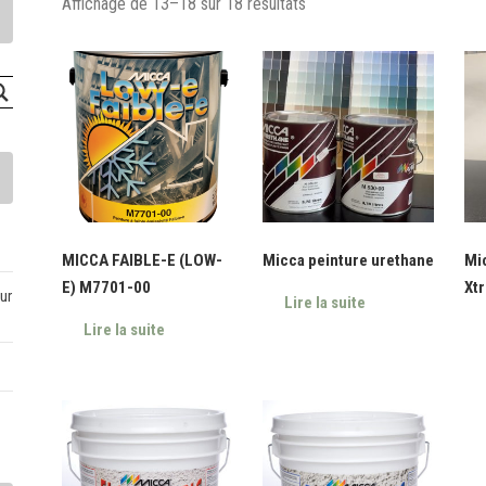
Affichage de 13–18 sur 18 résultats
MICCA FAIBLE-E (LOW-
Micca peinture urethane
Mi
E) M7701-00
Xt
ur
Lire la suite
Lire la suite