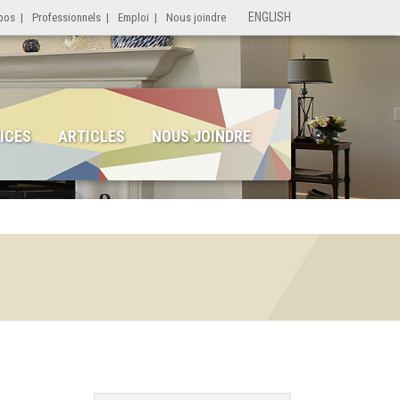
ENGLISH
pos
|
Professionnels
|
Emploi
|
Nous joindre
ICES
ARTICLES
NOUS JOINDRE