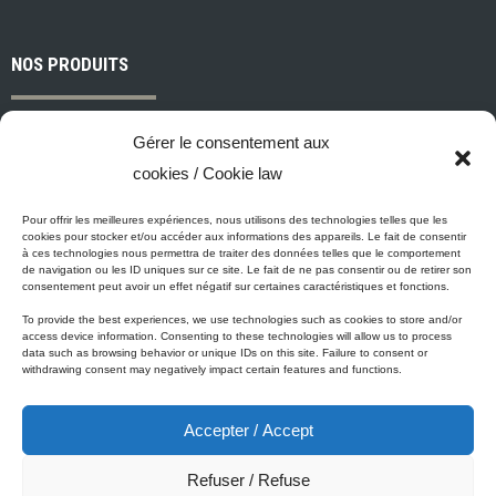
NOS PRODUITS
Peintures et apprêts d’intérieur
Gérer le consentement aux
Peintures et apprêts d’extérieur
cookies / Cookie law
Vernis, teintures et scellants pour bois
Industriel, commercial et municipal
Pour offrir les meilleures expériences, nous utilisons des technologies telles que les
cookies pour stocker et/ou accéder aux informations des appareils. Le fait de consentir
Nettoyage, préparation des surfaces et divers
à ces technologies nous permettra de traiter des données telles que le comportement
de navigation ou les ID uniques sur ce site. Le fait de ne pas consentir ou de retirer son
Outils et accessoires de peinture
consentement peut avoir un effet négatif sur certaines caractéristiques et fonctions.
To provide the best experiences, we use technologies such as cookies to store and/or
access device information. Consenting to these technologies will allow us to process
data such as browsing behavior or unique IDs on this site. Failure to consent or
ÉCO-PROMESSE DE MICCA
withdrawing consent may negatively impact certain features and functions.
Accepter / Accept
Peinture Micca se conforme, voire surpasse les normes
gouvernementales relatives à la protection de l'environnement. En
Refuser / Refuse
plus de notre gamme de peinture Zéro-COV, tous nos produits à base