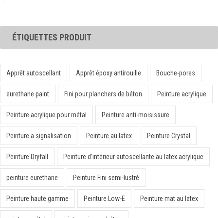
ÉTIQUETTES PRODUIT
Apprêt autoscellant
Apprêt époxy antirouille
Bouche-pores
eurethane paint
Fini pour planchers de béton
Peinture acrylique
Peinture acrylique pour métal
Peinture anti-moisissure
Peinture a signalisation
Peinture au latex
Peinture Crystal
Peinture Dryfall
Peinture d’intérieur autoscellante au latex acrylique
peinture eurethane
Peinture Fini semi-lustré
Peinture haute gamme
Peinture Low-E
Peinture mat au latex