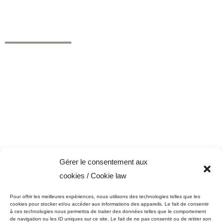
de performance supérieurs pour les besoins des secteurs résidentiel,
commercial et industriel.
NAVIGATION
Peinture Micca
Nos produits
Promotion peinture
Nos services
Professionnels
Trucs et conseils
Nous joindre
Conditions générales
Politique de cookies (CA)
Gérer le consentement aux
NOS PRODUITS
cookies / Cookie law
Peintures et apprêts d’intérieur
Pour offrir les meilleures expériences, nous utilisons des technologies telles que les
Peintures et apprêts d’extérieur
cookies pour stocker et/ou accéder aux informations des appareils. Le fait de consentir
à ces technologies nous permettra de traiter des données telles que le comportement
Vernis, teintures et scellants pour bois
de navigation ou les ID uniques sur ce site. Le fait de ne pas consentir ou de retirer son