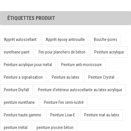
ÉTIQUETTES PRODUIT
Apprêt autoscellant
Apprêt époxy antirouille
Bouche-pores
eurethane paint
Fini pour planchers de béton
Peinture acrylique
Peinture acrylique pour métal
Peinture anti-moisissure
Peinture a signalisation
Peinture au latex
Peinture Crystal
Peinture Dryfall
Peinture d’intérieur autoscellante au latex acrylique
peinture eurethane
Peinture Fini semi-lustré
Peinture haute gamme
Peinture Low-E
Peinture mat au latex
peinture métal
peinture piscine béton