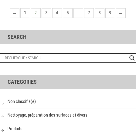
←
1
2
3
4
5
…
7
8
9
→
SEARCH
CATEGORIES
Non classifié(e)
Nettoyage, préparation des surfaces et divers
Produits