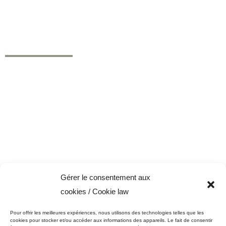
intérieurs et extérieurs. Nos marques de peinture offrent des niveaux
de performance supérieurs pour les besoins des secteurs résidentiel,
commercial et industriel.
NAVIGATION
Peinture Micca
Nos produits
Promotion peinture
Nos services
Professionnels
Trucs et conseils
Nous joindre
Conditions générales
Politique de cookies (CA)
Gérer le consentement aux
NOS PRODUITS
cookies / Cookie law
Peintures et apprêts d’intérieur
Pour offrir les meilleures expériences, nous utilisons des technologies telles que les
Peintures et apprêts d’extérieur
cookies pour stocker et/ou accéder aux informations des appareils. Le fait de consentir