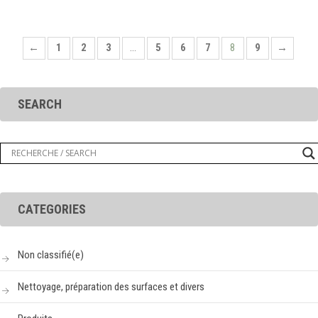
←
1
2
3
…
5
6
7
8
9
→
SEARCH
CATEGORIES
Non classifié(e)
Nettoyage, préparation des surfaces et divers