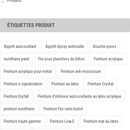
Produits
ÉTIQUETTES PRODUIT
Apprêt autoscellant
Apprêt époxy antirouille
Bouche-pores
eurethane paint
Fini pour planchers de béton
Peinture acrylique
Peinture acrylique pour métal
Peinture anti-moisissure
Peinture a signalisation
Peinture au latex
Peinture Crystal
Peinture Dryfall
Peinture d’intérieur autoscellante au latex acrylique
peinture eurethane
Peinture Fini semi-lustré
Peinture haute gamme
Peinture Low-E
Peinture mat au latex