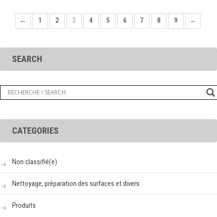
←
1
2
3
4
5
6
7
8
9
→
SEARCH
CATEGORIES
Non classifié(e)
Nettoyage, préparation des surfaces et divers
Produits