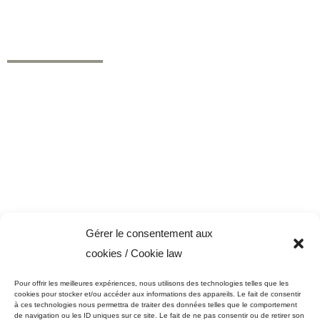
de performance supérieurs pour les besoins des secteurs résidentiel,
commercial et industriel.
NAVIGATION
Peinture Micca
Nos produits
Promotion peinture
Nos services
Professionnels
Trucs et conseils
Nous joindre
Conditions générales
Politique de cookies (CA)
Gérer le consentement aux
NOS PRODUITS
cookies / Cookie law
Peintures et apprêts d’intérieur
Pour offrir les meilleures expériences, nous utilisons des technologies telles que les
Peintures et apprêts d’extérieur
cookies pour stocker et/ou accéder aux informations des appareils. Le fait de consentir
à ces technologies nous permettra de traiter des données telles que le comportement
Vernis, teintures et scellants pour bois
de navigation ou les ID uniques sur ce site. Le fait de ne pas consentir ou de retirer son