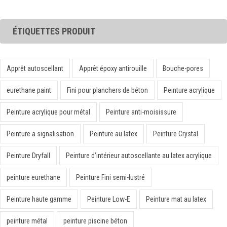
ÉTIQUETTES PRODUIT
Apprêt autoscellant
Apprêt époxy antirouille
Bouche-pores
eurethane paint
Fini pour planchers de béton
Peinture acrylique
Peinture acrylique pour métal
Peinture anti-moisissure
Peinture a signalisation
Peinture au latex
Peinture Crystal
Peinture Dryfall
Peinture d’intérieur autoscellante au latex acrylique
peinture eurethane
Peinture Fini semi-lustré
Peinture haute gamme
Peinture Low-E
Peinture mat au latex
peinture métal
peinture piscine béton