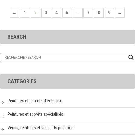
←
1
2
3
4
5
…
7
8
9
→
SEARCH
CATEGORIES
Peintures et apprêts d'extérieur
Peintures et apprêts spécialisés
Vernis, teintures et scellants pour bois