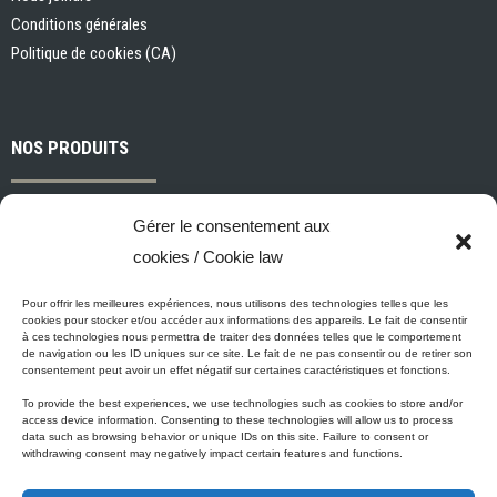
Conditions générales
Politique de cookies (CA)
NOS PRODUITS
Peintures et apprêts d’intérieur
Gérer le consentement aux
Peintures et apprêts d’extérieur
cookies / Cookie law
Vernis, teintures et scellants pour bois
Industriel, commercial et municipal
Pour offrir les meilleures expériences, nous utilisons des technologies telles que les
cookies pour stocker et/ou accéder aux informations des appareils. Le fait de consentir
Nettoyage, préparation des surfaces et divers
à ces technologies nous permettra de traiter des données telles que le comportement
de navigation ou les ID uniques sur ce site. Le fait de ne pas consentir ou de retirer son
Outils et accessoires de peinture
consentement peut avoir un effet négatif sur certaines caractéristiques et fonctions.
To provide the best experiences, we use technologies such as cookies to store and/or
access device information. Consenting to these technologies will allow us to process
data such as browsing behavior or unique IDs on this site. Failure to consent or
ÉCO-PROMESSE DE MICCA
withdrawing consent may negatively impact certain features and functions.