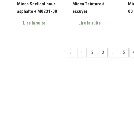
Micca Scellant pour
Micca Teinture à
Mi
asphalte + M0231-00
essuyer
00
Lire la suite
Lire la suite
←
1
2
3
…
5