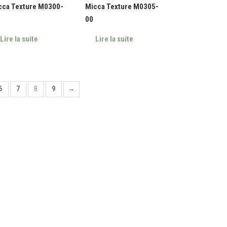
cca Texture M0300-
Micca Texture M0305-
00
Lire la suite
Lire la suite
6
7
8
9
→