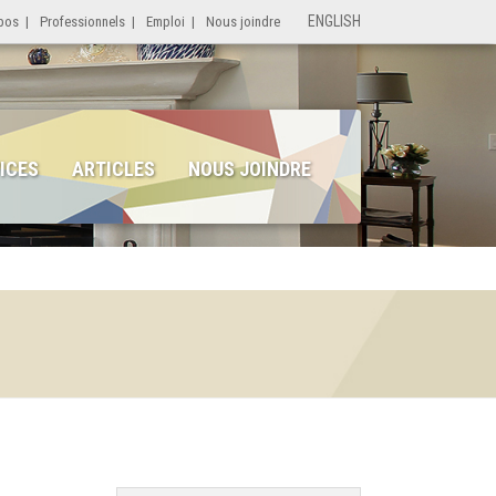
ENGLISH
pos
|
Professionnels
|
Emploi
|
Nous joindre
ICES
ARTICLES
NOUS JOINDRE