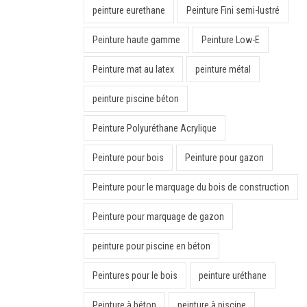
peinture eurethane
Peinture Fini semi-lustré
Peinture haute gamme
Peinture Low-E
Peinture mat au latex
peinture métal
peinture piscine béton
Peinture Polyuréthane Acrylique
Peinture pour bois
Peinture pour gazon
Peinture pour le marquage du bois de construction
Peinture pour marquage de gazon
peinture pour piscine en béton
Peintures pour le bois
peinture uréthane
Peinture à béton
peinture à piscine