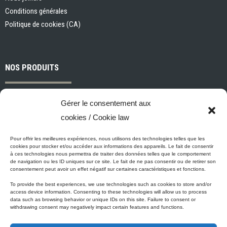
Conditions générales
Politique de cookies (CA)
NOS PRODUITS
Peintures et apprêts d’intérieur
Gérer le consentement aux
Peintures et apprêts d’extérieur
cookies / Cookie law
Vernis, teintures et scellants pour bois
Industriel, commercial et municipal
Pour offrir les meilleures expériences, nous utilisons des technologies telles que les
cookies pour stocker et/ou accéder aux informations des appareils. Le fait de consentir
Nettoyage, préparation des surfaces et divers
à ces technologies nous permettra de traiter des données telles que le comportement
de navigation ou les ID uniques sur ce site. Le fait de ne pas consentir ou de retirer son
Outils et accessoires de peinture
consentement peut avoir un effet négatif sur certaines caractéristiques et fonctions.
To provide the best experiences, we use technologies such as cookies to store and/or
access device information. Consenting to these technologies will allow us to process
data such as browsing behavior or unique IDs on this site. Failure to consent or
ÉCO-PROMESSE DE MICCA
withdrawing consent may negatively impact certain features and functions.