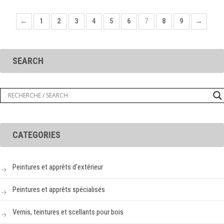
←
1
2
3
4
5
6
7
8
9
→
SEARCH
CATEGORIES
Peintures et apprêts d'extérieur
Peintures et apprêts spécialisés
Vernis, teintures et scellants pour bois